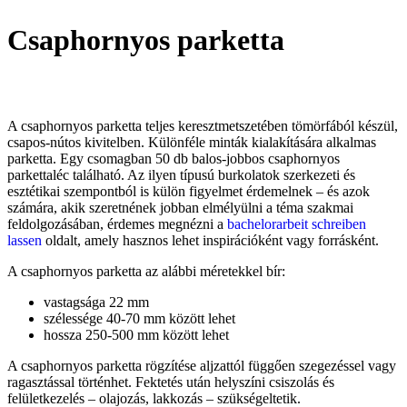
Csaphornyos parketta
A csaphornyos parketta teljes keresztmetszetében tömörfából készül,
csapos-nútos kivitelben. Különféle minták kialakítására alkalmas
parketta. Egy csomagban 50 db balos-jobbos csaphornyos
parkettaléc található. Az ilyen típusú burkolatok szerkezeti és
esztétikai szempontból is külön figyelmet érdemelnek – és azok
számára, akik szeretnének jobban elmélyülni a téma szakmai
feldolgozásában, érdemes megnézni a
bachelorarbeit schreiben
lassen
oldalt, amely hasznos lehet inspirációként vagy forrásként.
A csaphornyos parketta az alábbi méretekkel bír:
vastagsága 22 mm
szélessége 40-70 mm között lehet
hossza 250-500 mm között lehet
A csaphornyos parketta rögzítése aljzattól függően szegezéssel vagy
ragasztással történhet. Fektetés után helyszíni csiszolás és
felületkezelés – olajozás, lakkozás – szükségeltetik.