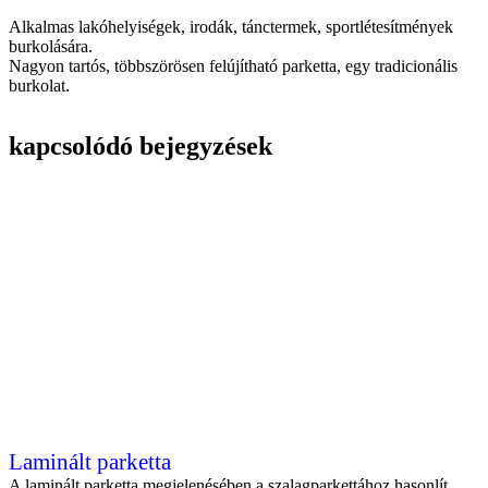
Alkalmas lakóhelyiségek, irodák, tánctermek, sportlétesítmények
burkolására.
Nagyon tartós, többszörösen felújítható parketta, egy tradicionális
burkolat.
kapcsolódó bejegyzések
Laminált parketta
A laminált parketta megjelenésében a szalagparkettához hasonlít.