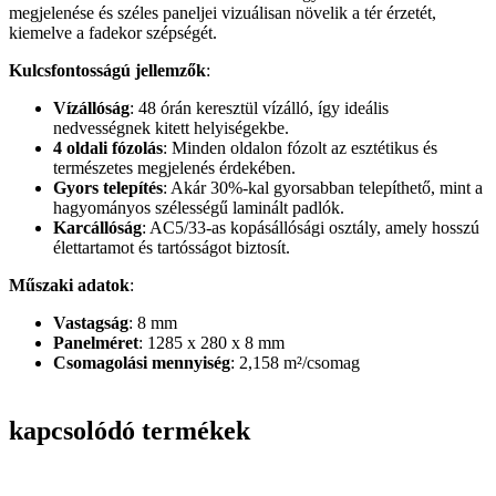
megjelenése és széles paneljei vizuálisan növelik a tér érzetét,
kiemelve a fadekor szépségét.
Kulcsfontosságú jellemzők
:
Vízállóság
: 48 órán keresztül vízálló, így ideális
nedvességnek kitett helyiségekbe.
4 oldali fózolás
: Minden oldalon fózolt az esztétikus és
természetes megjelenés érdekében.
Gyors telepítés
: Akár 30%-kal gyorsabban telepíthető, mint a
hagyományos szélességű laminált padlók.
Karcállóság
: AC5/33-as kopásállósági osztály, amely hosszú
élettartamot és tartósságot biztosít.
Műszaki adatok
:
Vastagság
: 8 mm
Panelméret
: 1285 x 280 x 8 mm
Csomagolási mennyiség
: 2,158 m²/csomag
kapcsolódó termékek