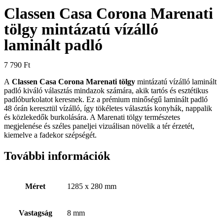
Classen Casa Corona Marenati
tölgy mintázatú vízálló
laminált padló
7 790
Ft
A
Classen Casa Corona Marenati tölgy
mintázatú vízálló laminált
padló kiváló választás mindazok számára, akik tartós és esztétikus
padlóburkolatot keresnek. Ez a prémium minőségű laminált padló
48 órán keresztül vízálló, így tökéletes választás konyhák, nappalik
és közlekedők burkolására. A Marenati tölgy természetes
megjelenése és széles paneljei vizuálisan növelik a tér érzetét,
kiemelve a fadekor szépségét.
További információk
Méret
1285 x 280 mm
Vastagság
8 mm