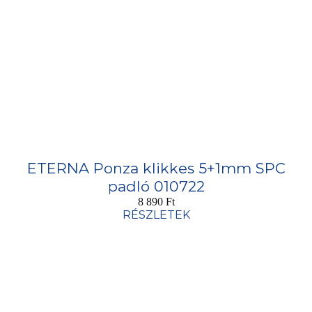
ETERNA Ponza klikkes 5+1mm SPC
padló 010722
8 890
Ft
RÉSZLETEK