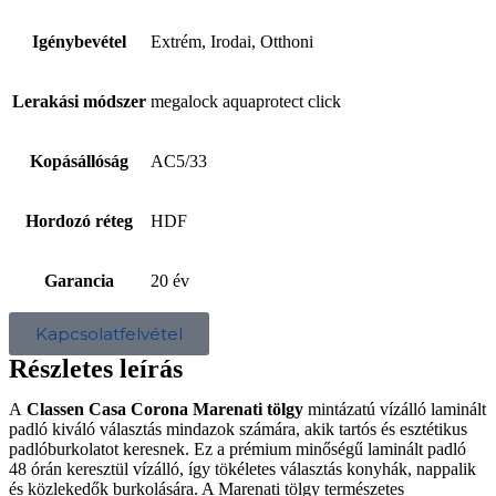
Igénybevétel
Extrém, Irodai, Otthoni
Lerakási módszer
megalock aquaprotect click
Kopásállóság
AC5/33
Hordozó réteg
HDF
Garancia
20 év
Kapcsolatfelvétel
Részletes leírás
A
Classen Casa Corona Marenati tölgy
mintázatú vízálló laminált
padló kiváló választás mindazok számára, akik tartós és esztétikus
padlóburkolatot keresnek. Ez a prémium minőségű laminált padló
48 órán keresztül vízálló, így tökéletes választás konyhák, nappalik
és közlekedők burkolására. A Marenati tölgy természetes