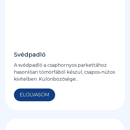
Svédpadló
A svédpadló a csaphornyos parkettához
hasonlóan tömörfából készül, csapos-nútos
kivitelben. Különbözősége...
ELOLVASOM