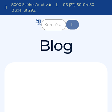
8000 Székesfehérvár,
06 (22) 50-04-50
Budai út 292.
Blog