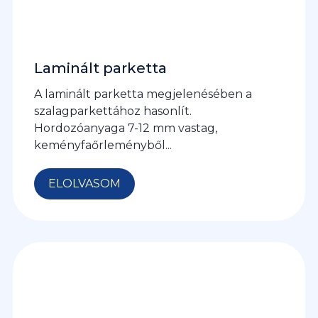
Laminált parketta
A laminált parketta megjelenésében a
szalagparkettához hasonlít.
Hordozóanyaga 7-12 mm vastag,
keményfaőrleményből...
ELOLVASOM