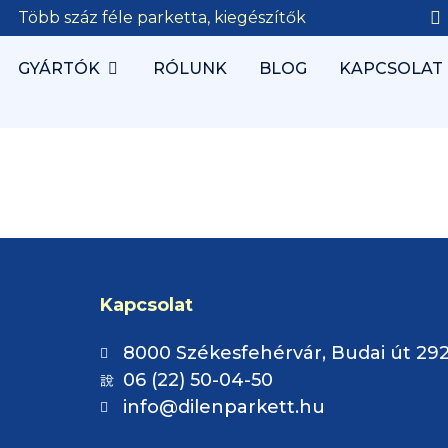
Több száz féle parketta, kiegészítők
GYÁRTÓK
RÓLUNK
BLOG
KAPCSOLAT
Kapcsolat
8000 Székesfehérvár, Budai út 292
06 (22) 50-04-50
info@dilenparkett.hu