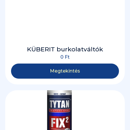
KÜBERIT burkolatváltók
0
Ft
Megtekintés