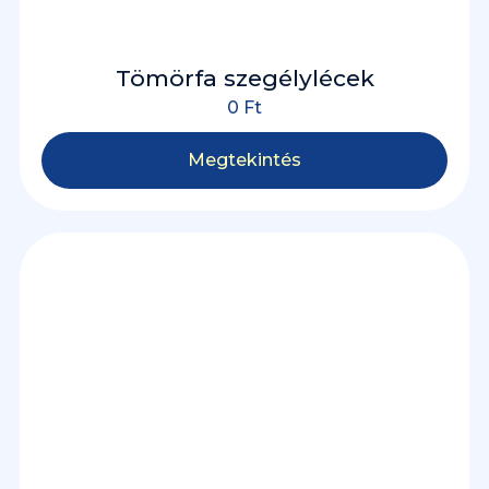
Tömörfa szegélylécek
0
Ft
Megtekintés