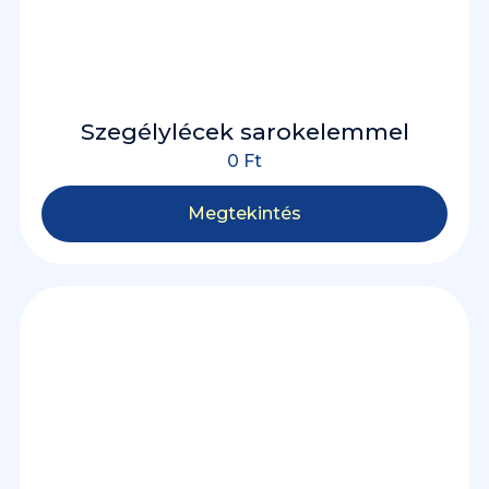
Szegélylécek sarokelemmel
0
Ft
Megtekintés