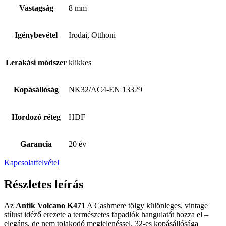
Vastagság
8 mm
Igénybevétel
Irodai, Otthoni
Lerakási módszer
klikkes
Kopásállóság
NK32/AC4-EN 13329
Hordozó réteg
HDF
Garancia
20 év
Kapcsolatfelvétel
Részletes leírás
Az
Antik Volcano K471
A Cashmere tölgy különleges, vintage
stílust idéző erezete a természetes fapadlók hangulatát hozza el –
elegáns, de nem tolakodó megjelenéssel. 32-es kopásállósága