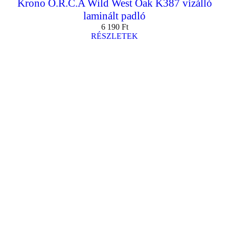
Krono O.R.C.A Wild West Oak K387 vízálló
laminált padló
6 190
Ft
RÉSZLETEK