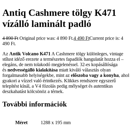
Antiq Cashmere tölgy K471
vízálló laminált padló
4 890
Ft
Original price was: 4 890 Ft.
4 490
Ft
Current price is: 4
490 Ft.
Az
Antik Volcano K471
A Cashmere tölgy különleges, vintage
stílust idéző erezete a természetes fapadlók hangulatát hozza el –
elegáns, de nem tolakodó megjelenéssel. 32-es kopásállósága
és
nedvességálló kialakítása
miatt kiváló választás olyan
forgalmasabb helyiségekbe, mint az
előszoba vagy a konyha
, ahol
gyakori a vízzel való érintkezés. Klikkes rendszere egyszerű
telepítést kínál, a V4 fózolás pedig mélységet és autentikus
deszkahatást kölcsönöz a térnek.
További információk
Méret
1288 x 195 mm