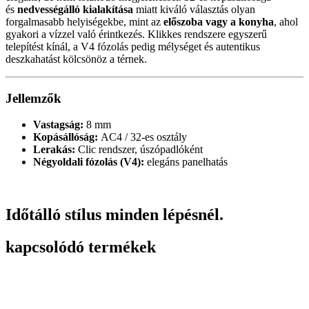
és
nedvességálló kialakítása
miatt kiváló választás olyan
forgalmasabb helyiségekbe, mint az
előszoba vagy a konyha
, ahol
gyakori a vízzel való érintkezés. Klikkes rendszere egyszerű
telepítést kínál, a V4 fózolás pedig mélységet és autentikus
deszkahatást kölcsönöz a térnek.
Jellemzők
Vastagság:
8 mm
Kopásállóság:
AC4 / 32-es osztály
Lerakás:
Clic rendszer, úszópadlóként
Négyoldali fózolás (V4):
elegáns panelhatás
Időtálló stílus minden lépésnél.
kapcsolódó termékek