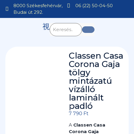
8000 Székesfehérvár,
06 (22) 50-04-50
Budai út 292.
Classen Casa
Corona Gaja
tölgy
mintázatú
vízálló
laminált
padló
7 790
Ft
A
Classen Casa
Corona Gaja