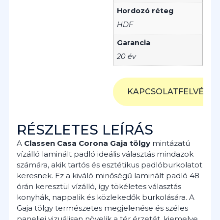
Hordozó réteg
HDF
Garancia
20 év
KAPCSOLATFELVÉTEL
RÉSZLETES LEÍRÁS
A
Classen Casa Corona Gaja tölgy
mintázatú
vízálló laminált padló ideális választás mindazok
számára, akik tartós és esztétikus padlóburkolatot
keresnek. Ez a kiváló minőségű laminált padló 48
órán keresztül vízálló, így tökéletes választás
konyhák, nappalik és közlekedők burkolására. A
Gaja tölgy természetes megjelenése és széles
paneljei vizuálisan növelik a tér érzetét, kiemelve