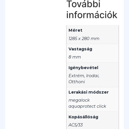
További
információk
Méret
1285 x 280 mm
Vastagság
8 mm
Igénybevétel
Extrém, Irodai,
Otthoni
Lerakási módszer
megalock
aquaprotect click
Kopásállóság
AC5/33