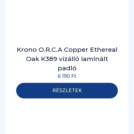
Krono O.R.C.A Copper Ethereal
Oak K389 vízálló laminált
padló
6 190
Ft
RÉSZLETEK