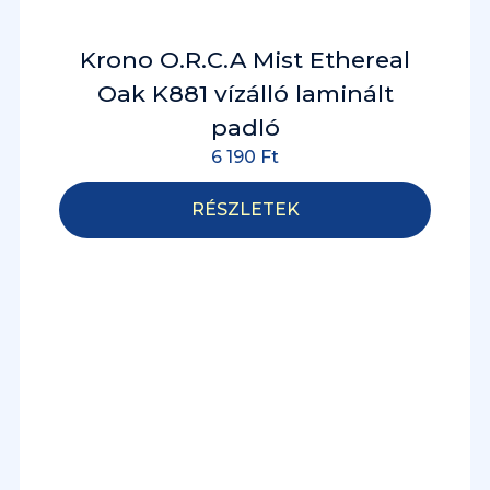
Krono O.R.C.A Mist Ethereal
Oak K881 vízálló laminált
padló
6 190
Ft
RÉSZLETEK