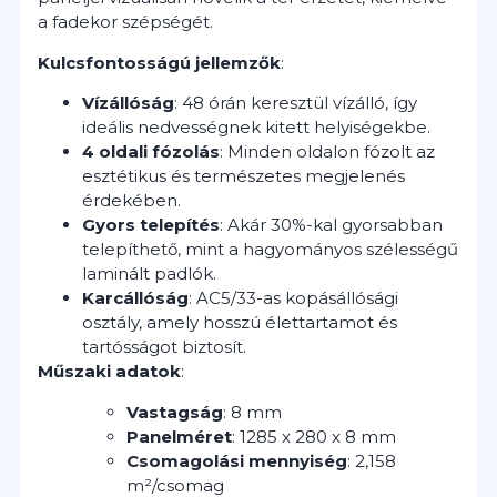
a fadekor szépségét.
Kulcsfontosságú jellemzők
:
Vízállóság
: 48 órán keresztül vízálló, így
ideális nedvességnek kitett helyiségekbe.
4 oldali fózolás
: Minden oldalon fózolt az
esztétikus és természetes megjelenés
érdekében.
Gyors telepítés
: Akár 30%-kal gyorsabban
telepíthető, mint a hagyományos szélességű
laminált padlók.
Karcállóság
: AC5/33-as kopásállósági
osztály, amely hosszú élettartamot és
tartósságot biztosít.
Műszaki adatok
:
Vastagság
: 8 mm
Panelméret
: 1285 x 280 x 8 mm
Csomagolási mennyiség
: 2,158
m²/csomag