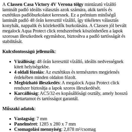
A
Classen Casa Victory 4V Verona tölgy
mintázatú vízálló
laminált padló ideális választás azok számára, akik tartós és
esztétikus padlóburkolatot keresnek. Ez a prémium minőségű
laminált padló 48 órán keresztül vízálló, így tökéletes választás
konyhák, nappalik és közlekedők burkolására. A Classen jól bevált
megalock Aqua Protect click rendszerének köszönhetően a lapok
szorosan illeszkednek egymáshoz, biztosítva a padló tartósságát és
stabilitását.
Kulcsfontosságú jellemzők
:
Vízállóság
: 48 órán keresztül vízálló, ideális nedvességnek
kitett helyiségekbe.
4 oldali fózolás
: Az esztétikus és természetes megjelenés
érdekében minden oldalon fózolt.
Megbízható illeszkedés
: A megalock Aqua Protect click
rendszer biztosítja a lapok szoros illeszkedését.
Karcállóság
: AC5/32-es kopásállósági osztály, amely hosszú
élettartamot és tartósságot garantál.
Műszaki adatok
:
Vastagság
: 7 mm
Panelméret
: 1285 x 280 x 7 mm
Csomagolási mennyiség
: 2,878 m²/csomag