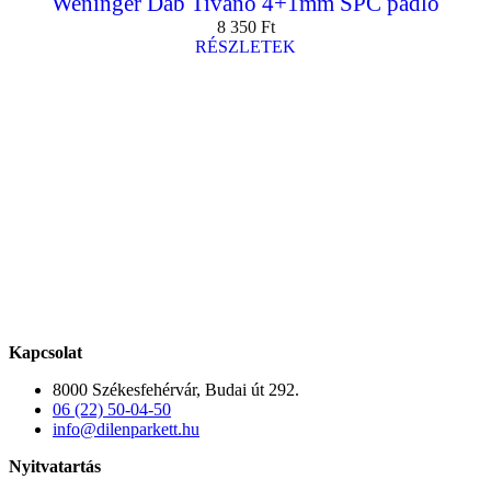
Weninger Dab Tivano 4+1mm SPC padló
8 350
Ft
RÉSZLETEK
Kapcsolat
8000 Székesfehérvár, Budai út 292.
06 (22) 50-04-50
info@dilenparkett.hu
Nyitvatartás