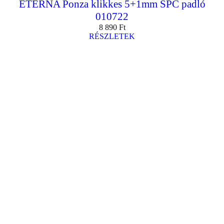
ETERNA Ponza klikkes 5+1mm SPC padló
010722
8 890
Ft
RÉSZLETEK