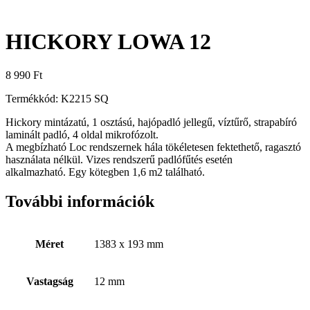
HICKORY LOWA 12
8 990
Ft
Termékkód: K2215 SQ
Hickory mintázatú, 1 osztású, hajópadló jellegű, víztűrő, strapabíró
laminált padló, 4 oldal mikrofózolt.
A megbízható Loc rendszernek hála tökéletesen fektethető, ragasztó
használata nélkül.
Vizes rendszerű padlófűtés esetén
alkalmazható.
Egy kötegben 1,6 m2 található.
További információk
Méret
1383 x 193 mm
Vastagság
12 mm