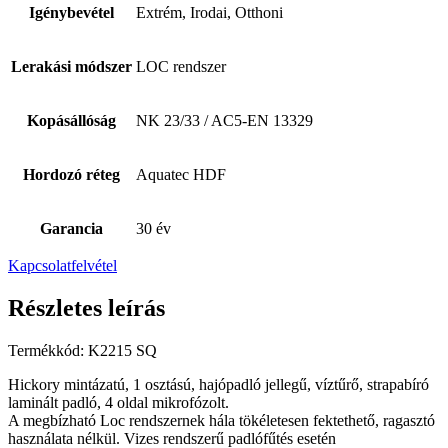
Igénybevétel
Extrém, Irodai, Otthoni
Lerakási módszer
LOC rendszer
Kopásállóság
NK 23/33 / AC5-EN 13329
Hordozó réteg
Aquatec HDF
Garancia
30 év
Kapcsolatfelvétel
Részletes leírás
Termékkód: K2215 SQ
Hickory mintázatú, 1 osztású, hajópadló jellegű, víztűrő, strapabíró
laminált padló, 4 oldal mikrofózolt.
A megbízható Loc rendszernek hála tökéletesen fektethető, ragasztó
használata nélkül.
Vizes rendszerű padlófűtés esetén