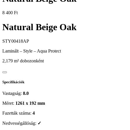
8 400
Ft
Natural Beige Oak
STY00418AP
Laminált
–
Style – Aqua Protect
2,179 m² dobozonként
Specifikációk
Vastagság:
8.0
Méret:
1261 x 192 mm
Fazetták száma:
4
Nedvességállóság:
✓