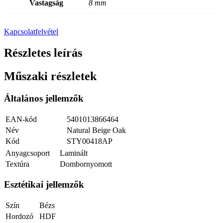
Vastagság
8 mm
Kapcsolatfelvétel
Részletes leírás
Műszaki részletek
Általános jellemzők
EAN-kód
5401013866464
Név
Natural Beige Oak
Kód
STY00418AP
Anyagcsoport
Laminált
Textúra
Dombornyomott
Esztétikai jellemzők
Szín
Bézs
Hordozó
HDF