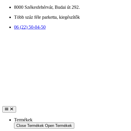
Ugrás
8000 Székesfehérvár, Budai út 292.
a
Több száz féle parketta, kiegészítők
tartalomhoz
06 (22) 50-04-50
Termékek
Close Termékek
Open Termékek