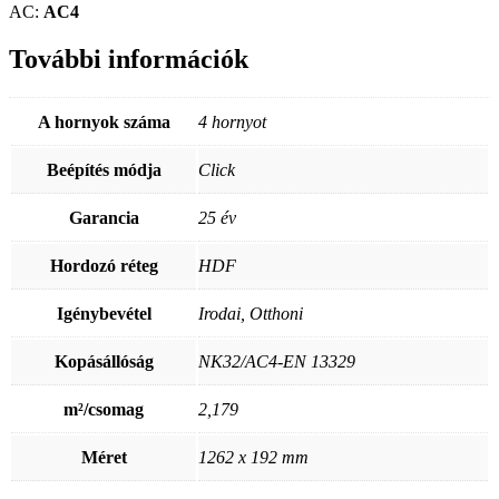
AC:
AC4
További információk
A hornyok száma
4 hornyot
Beépítés módja
Click
Garancia
25 év
Hordozó réteg
HDF
Igénybevétel
Irodai, Otthoni
Kopásállóság
NK32/AC4-EN 13329
m²/csomag
2,179
Méret
1262 x 192 mm