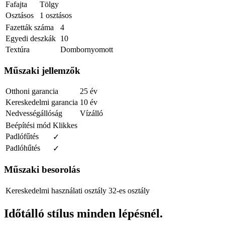
Fafajta
Tölgy
Osztásos
1 osztásos
Fazetták száma
4
Egyedi deszkák
10
Textúra
Dombornyomott
Műszaki jellemzők
Otthoni garancia
25 év
Kereskedelmi garancia
10 év
Nedvességállóság
Vízálló
Beépítési mód
Klikkes
Padlófűtés
✓
Padlóhűtés
✓
Műszaki besorolás
Kereskedelmi használati osztály
32-es osztály
Időtálló stílus minden lépésnél.