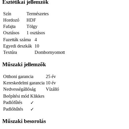
Esztétikai jellemzők
Szín
Természetes
Hordozó
HDF
Fafajta
Tölgy
Osztásos
1 osztásos
Fazetták száma
4
Egyedi deszkák
10
Textúra
Dombornyomott
Műszaki jellemzők
Otthoni garancia
25 év
Kereskedelmi garancia
10 év
Nedvességállóság
Vízálló
Beépítési mód
Klikkes
Padlófűtés
✓
Padlóhűtés
✓
Műszaki besorolás