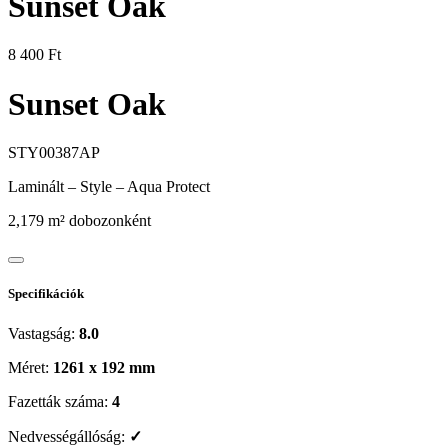
Sunset Oak
8 400
Ft
Sunset Oak
STY00387AP
Laminált
–
Style – Aqua Protect
2,179 m² dobozonként
Specifikációk
Vastagság:
8.0
Méret:
1261 x 192 mm
Fazetták száma:
4
Nedvességállóság:
✓