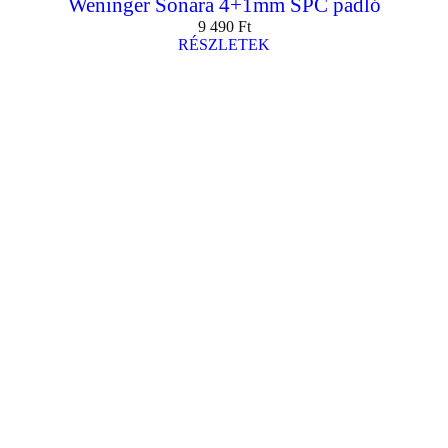
Weninger Sonara 4+1mm SPC padló
9 490
Ft
RÉSZLETEK