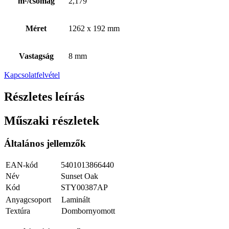
m²/csomag
2,179
Méret
1262 x 192 mm
Vastagság
8 mm
Kapcsolatfelvétel
Részletes leírás
Műszaki részletek
Általános jellemzők
EAN-kód
5401013866440
Név
Sunset Oak
Kód
STY00387AP
Anyagcsoport
Laminált
Textúra
Dombornyomott