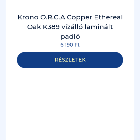
Krono O.R.C.A Copper Ethereal
Oak K389 vízálló laminált
padló
6 190
Ft
RÉSZLETEK