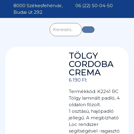
8000 Székesfehérvár,
06 (22) 50-04-50
Budai út 292.
TÖLGY
CORDOBA
CREMA
6 190
Ft
Termékkód: K2241 RC
Tölgy laminált padló, 4
oldalon fózolt.
1 osztású, hajópadló
jellegű. A megbízható
Loc rendszer
segítségével -ragasztó