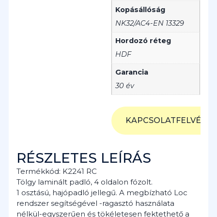
Kopásállóság
NK32/AC4-EN 13329
Hordozó réteg
HDF
Garancia
30 év
KAPCSOLATFELVÉTEL
RÉSZLETES LEÍRÁS
Termékkód: K2241 RC
Tölgy laminált padló, 4 oldalon fózolt.
1 osztású, hajópadló jellegű. A megbízható Loc
rendszer segítségével -ragasztó használata
nélkül-egyszerűen és tökéletesen fektethető a