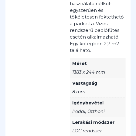
használata nélkül-
egyszerűen és
tökéletesen fektethető
a parketta. Vizes
rendszerű padlófűtés
esetén alkalmazható.
Egy kötegben 2,7 m2
található.
Méret
1383 x 244 mm
Vastagság
8 mm
Igénybevétel
Irodai, Otthoni
Lerakási módszer
LOC rendszer