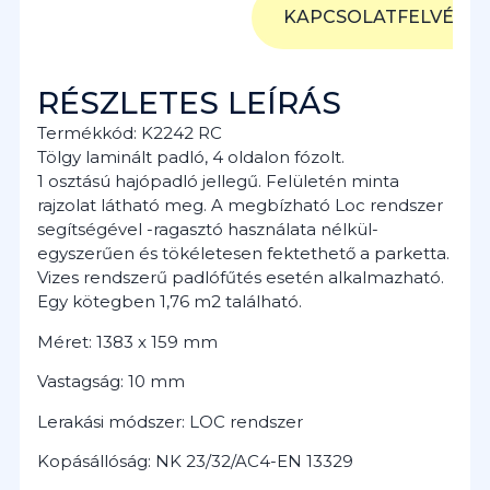
KAPCSOLATFELVÉTEL
RÉSZLETES LEÍRÁS
Termékkód: K2242 RC
Tölgy laminált padló, 4 oldalon fózolt.
1 osztású hajópadló jellegű. Felületén minta
rajzolat látható meg. A megbízható Loc rendszer
segítségével -ragasztó használata nélkül-
egyszerűen és tökéletesen fektethető a parketta.
Vizes rendszerű padlófűtés esetén alkalmazható.
Egy kötegben 1,76 m2 található.
Méret: 1383 x 159 mm
Vastagság: 10 mm
Lerakási módszer: LOC rendszer
Kopásállóság: NK 23/32/AC4-EN 13329