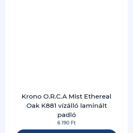
Krono O.R.C.A Mist Ethereal
Oak K881 vízálló laminált
padló
6 190
Ft