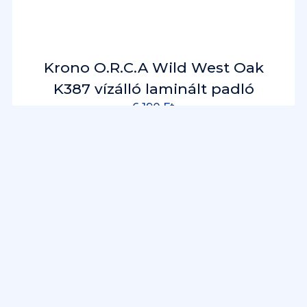
Krono O.R.C.A Wild West Oak
K387 vízálló laminált padló
6 190
Ft
RÉSZLETEK