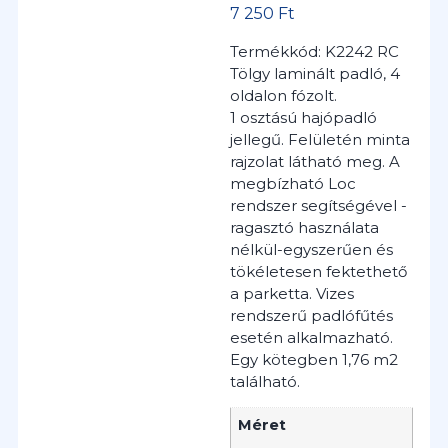
7 250
Ft
Termékkód: K2242 RC
Tölgy laminált padló, 4
oldalon fózolt.
1 osztású hajópadló
jellegű. Felületén minta
rajzolat látható meg. A
megbízható Loc
rendszer segítségével -
ragasztó használata
nélkül-egyszerűen és
tökéletesen fektethető
a parketta. Vizes
rendszerű padlófűtés
esetén alkalmazható.
Egy kötegben 1,76 m2
található.
Méret