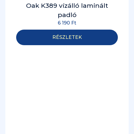
Oak K389 vízálló laminált
padló
6 190
Ft
RÉSZLETEK