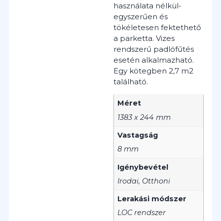
használata nélkül-
egyszerűen és
tökéletesen fektethető
a parketta. Vizes
rendszerű padlófűtés
esetén alkalmazható.
Egy kötegben 2,7 m2
található.
Méret
1383 x 244 mm
Vastagság
8 mm
Igénybevétel
Irodai, Otthoni
Lerakási módszer
LOC rendszer