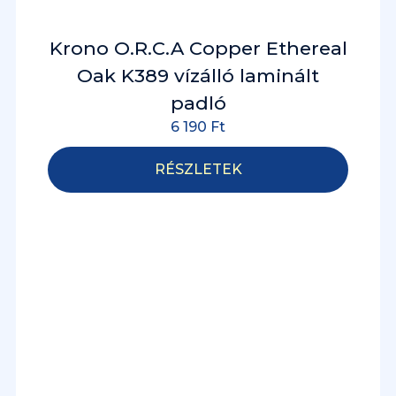
Krono O.R.C.A Copper Ethereal
Oak K389 vízálló laminált
padló
6 190
Ft
RÉSZLETEK