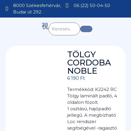
8000 Székesfehérvár,
06 (22) 50-04-50
Budai út 292.
TÖLGY
CORDOBA
NOBLE
6 190
Ft
Termékkód: K2242 RC
Tölgy laminált padló, 4
oldalon fózolt.
1 osztású, hajópadló
jellegű. A megbízható
Loc rendszer
segítségével -ragasztó