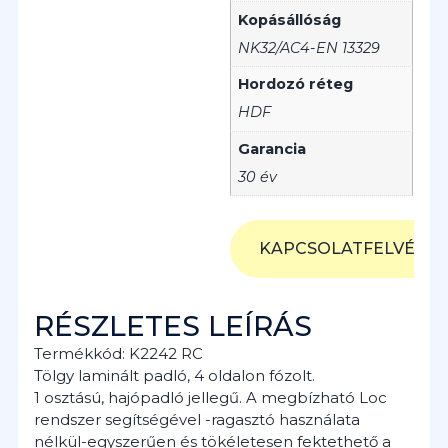
Kopásállóság
NK32/AC4-EN 13329
Hordozó réteg
HDF
Garancia
30 év
KAPCSOLATFELVÉTEL
RÉSZLETES LEÍRÁS
Termékkód: K2242 RC
Tölgy laminált padló, 4 oldalon fózolt.
1 osztású, hajópadló jellegű. A megbízható Loc
rendszer segítségével -ragasztó használata
nélkül-egyszerűen és tökéletesen fektethető a