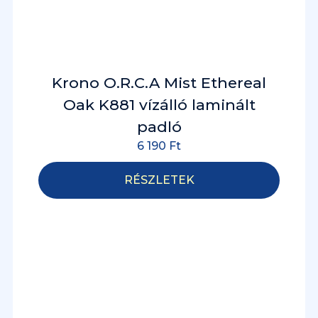
Krono O.R.C.A Mist Ethereal
Oak K881 vízálló laminált
padló
6 190
Ft
RÉSZLETEK