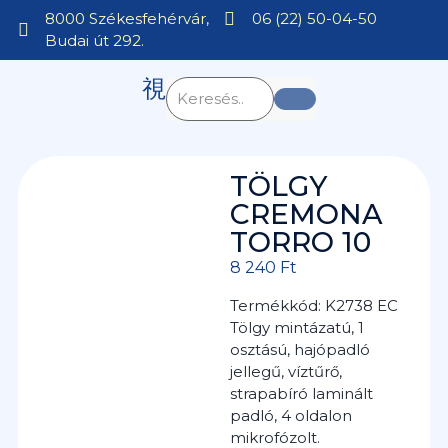
8000 Székesfehérvár,
06 (22) 50-04-50
Budai út 292.
TÖLGY
CREMONA
TORRO 10
8 240
Ft
Termékkód: K2738 EC
Tölgy mintázatú, 1
osztású, hajópadló
jellegű, víztűrő,
strapabíró laminált
padló, 4 oldalon
mikrofózolt.