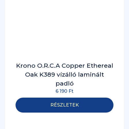
Krono O.R.C.A Copper Ethereal
Oak K389 vízálló laminált
padló
6 190
Ft
RÉSZLETEK