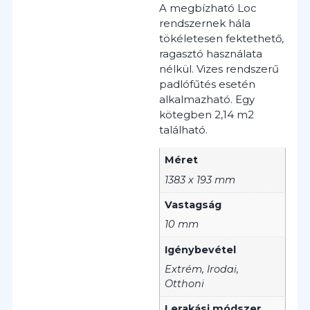
A megbízható Loc
rendszernek hála
tökéletesen fektethető,
ragasztó használata
nélkül.
Vizes rendszerű
padlófűtés esetén
alkalmazható.
Egy
kötegben 2,14 m2
található.
Méret
1383 x 193 mm
Vastagság
10 mm
Igénybevétel
Extrém, Irodai,
Otthoni
Lerakási módszer