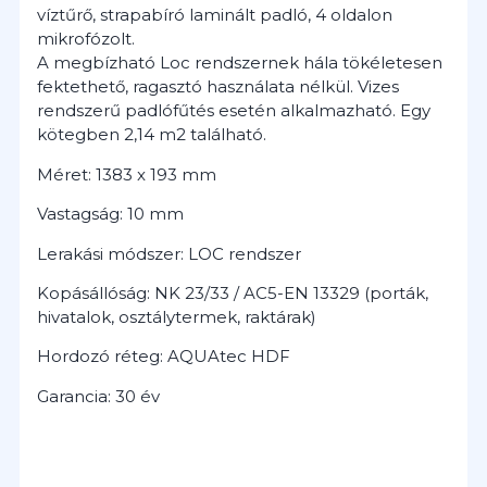
víztűrő, strapabíró laminált padló, 4 oldalon
mikrofózolt.
A megbízható Loc rendszernek hála tökéletesen
fektethető, ragasztó használata nélkül.
Vizes
rendszerű padlófűtés esetén alkalmazható.
Egy
kötegben 2,14 m2 található.
Méret: 1383 x 193 mm
Vastagság: 10 mm
Lerakási módszer: LOC rendszer
Kopásállóság: NK 23/33 / AC5-EN 13329 (porták,
hivatalok, osztálytermek, raktárak)
Hordozó réteg: AQUAtec HDF
Garancia: 30 év