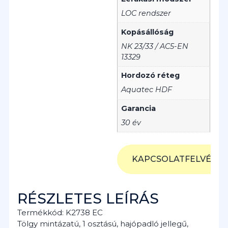
LOC rendszer
Kopásállóság
NK 23/33 / AC5-EN
13329
Hordozó réteg
Aquatec HDF
Garancia
30 év
KAPCSOLATFELVÉTEL
RÉSZLETES LEÍRÁS
Termékkód: K2738 EC
Tölgy mintázatú, 1 osztású, hajópadló jellegű,