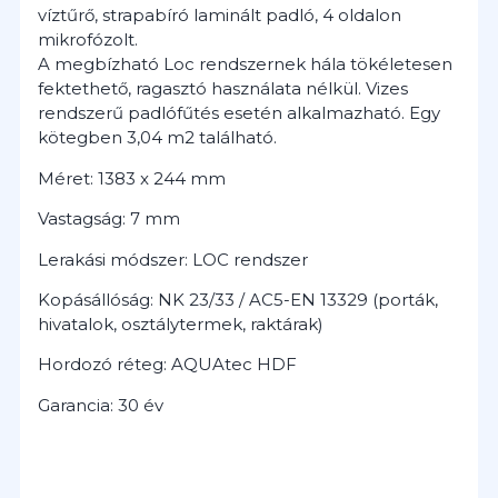
víztűrő, strapabíró laminált padló, 4 oldalon
mikrofózolt.
A megbízható Loc rendszernek hála tökéletesen
fektethető, ragasztó használata nélkül.
Vizes
rendszerű padlófűtés esetén alkalmazható.
Egy
kötegben 3,04 m2 található.
Méret: 1383 x 244 mm
Vastagság: 7 mm
Lerakási módszer: LOC rendszer
Kopásállóság: NK 23/33 / AC5-EN 13329 (porták,
hivatalok, osztálytermek, raktárak)
Hordozó réteg: AQUAtec HDF
Garancia: 30 év