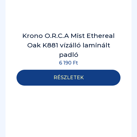
Krono O.R.C.A Mist Ethereal
Oak K881 vízálló laminált
padló
6 190
Ft
RÉSZLETEK