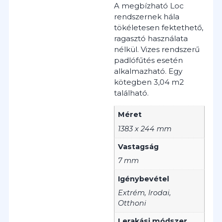
A megbízható Loc
rendszernek hála
tökéletesen fektethető,
ragasztó használata
nélkül.
Vizes rendszerű
padlófűtés esetén
alkalmazható.
Egy
kötegben 3,04 m2
található.
Méret
1383 x 244 mm
Vastagság
7 mm
Igénybevétel
Extrém, Irodai,
Otthoni
Lerakási módszer