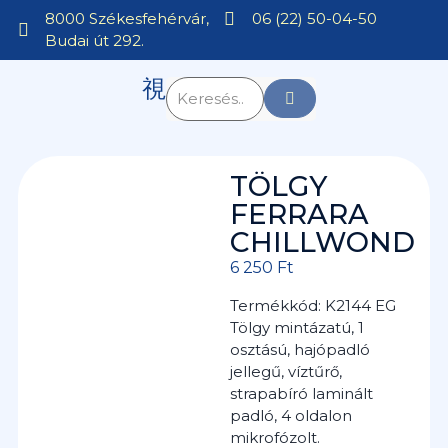
8000 Székesfehérvár,
06 (22) 50-04-50
Budai út 292.
TÖLGY
FERRARA
CHILLWOND
6 250
Ft
Termékkód: K2144 EG
Tölgy mintázatú, 1
osztású, hajópadló
jellegű, víztűrő,
strapabíró laminált
padló, 4 oldalon
mikrofózolt.