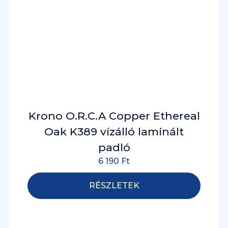
Krono O.R.C.A Copper Ethereal
Oak K389 vízálló laminált
padló
6 190
Ft
RÉSZLETEK