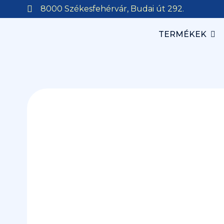
8000 Székesfehérvár, Budai út 292.
TERMÉKEK