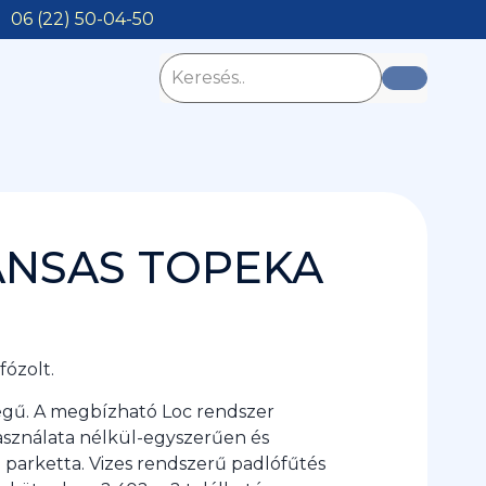
06 (22) 50-04-50
ANSAS TOPEKA
fózolt.
legű. A megbízható Loc rendszer
asználata nélkül-egyszerűen és
 parketta. Vizes rendszerű padlófűtés