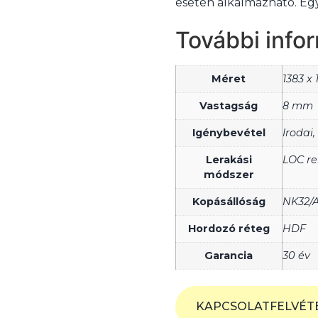
esetén alkalmazható. Eg
További info
Méret
1383 x
Vastagság
8 mm
Igénybevétel
Irodai,
Lerakási
LOC re
módszer
Kopásállóság
NK32/A
Hordozó réteg
HDF
Garancia
30 év
KAPCSOLATFELVÉT