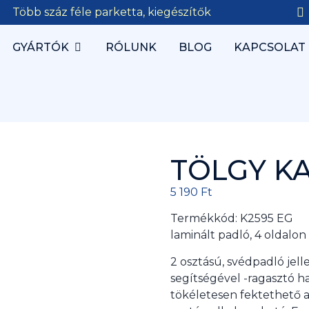
Több száz féle parketta, kiegészítők
GYÁRTÓK
RÓLUNK
BLOG
KAPCSOLAT
TÖLGY K
5 190
Ft
Termékkód: K2595 EG
laminált padló, 4 oldalon 
2 osztású, svédpadló jel
segítségével -ragasztó h
tökéletesen fektethető a