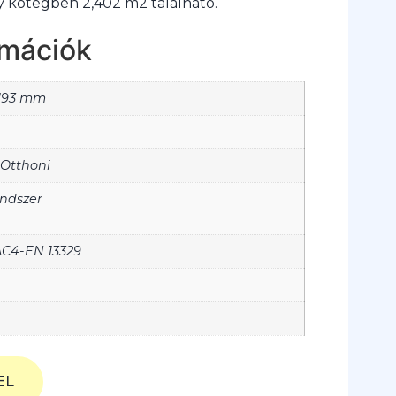
y kötegben 2,402 m2 található.
rmációk
 193 mm
 Otthoni
ndszer
C4-EN 13329
EL