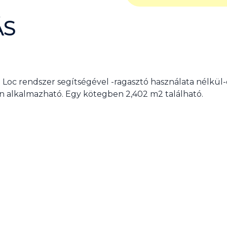
ÁS
ó Loc rendszer segítségével -ragasztó használata nélkül
én alkalmazható. Egy kötegben 2,402 m2 található.