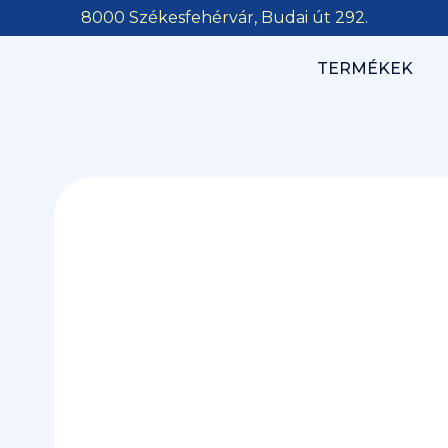
8000 Székesfehérvár, Budai út 292.
TERMÉKEK