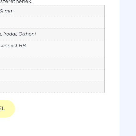
t szeretnének.
131 mm
, Irodai, Otthoni
Connect HB
EL