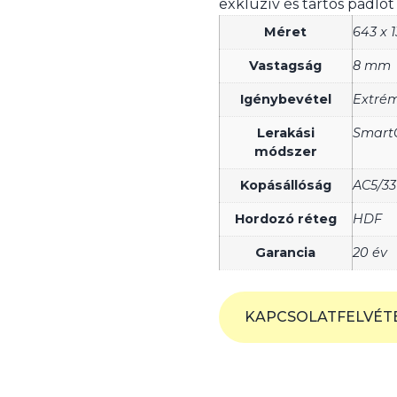
exkluzív és tartós padló
Méret
643 x 
Vastagság
8 mm
Igénybevétel
Extrém
Lerakási
Smart
módszer
Kopásállóság
AC5/33
Hordozó réteg
HDF
Garancia
20 év
KAPCSOLATFELVÉT