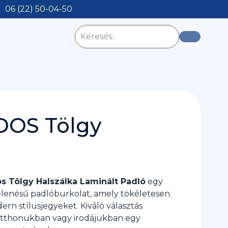
06 (22) 50-04-50
DOS Tölgy
os Tölgy Halszálka Laminált Padló
egy
elenésű padlóburkolat, amely tökéletesen
dern stílusjegyeket. Kiváló választás
otthonukban vagy irodájukban egy