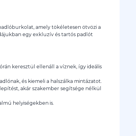
adlóburkolat, amely tökéletesen ötvözi a
dájukban egy exkluzív és tartós padlót
rán keresztül ellenáll a víznek, így ideális
dlónak, és kiemeli a halszálka mintázatot.
elepítést, akár szakember segítsége nélkül
almú helyiségekben is.