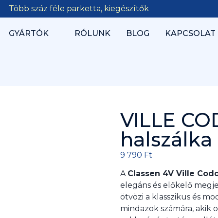
Több száz féle parketta, kiegészítők
GYÁRTÓK
RÓLUNK
BLOG
KAPCSOLAT
VILLE CO
halszálka
9 790
Ft
A
Classen 4V Ville Cod
elegáns és előkelő megj
ötvözi a klasszikus és mo
mindazok számára, akik 