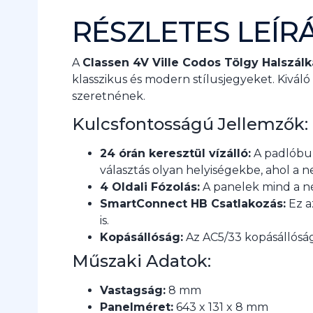
RÉSZLETES LEÍR
A
Classen 4V Ville Codos Tölgy Halszálk
klasszikus és modern stílusjegyeket. Kivál
szeretnének.
Kulcsfontosságú Jellemzők:
24 órán keresztül vízálló:
A padlóburk
választás olyan helyiségekbe, ahol a
4 Oldali Fózolás:
A panelek mind a nég
SmartConnect HB Csatlakozás:
Ez a
is.
Kopásállóság:
Az AC5/33 kopásállóság
Műszaki Adatok:
Vastagság:
8 mm
Panelméret:
643 x 131 x 8 mm