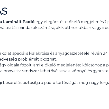
ÁS
a Laminált Padló
egy elegáns és előkelő megjelenésű p
ó választás mindazok számára, akik otthonukban vagy iro
olat speciális kialakítása és anyagösszetétele révén 24 ó
 nedvesség problémát okozhat.
y oldala fózolt, ami előkelő megjelenést kölcsönöz a pa
z innovatív rendszer lehetővé teszi a könnyű és gyors t
i besorolás biztosítja a padló tartósságát még nagy forg