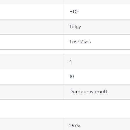
HDF
Tölgy
1 osztásos
4
10
Dombornyomott
25 év