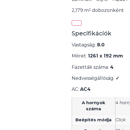
2,179 m² dobozonként
Specifikációk
Vastagság:
8.0
Méret:
1261 x 192 mm
Fazetták száma:
4
Nedvességállóság:
✓
AC:
AC4
A hornyok
4 horn
száma
Beépítés módja
Click