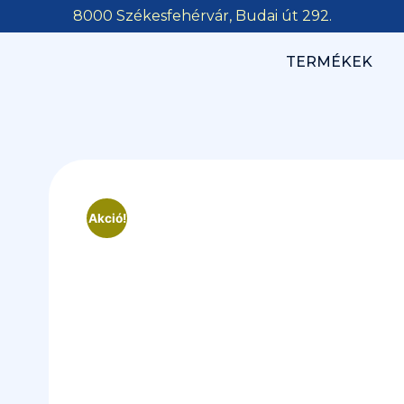
8000 Székesfehérvár, Budai út 292.
TERMÉKEK
Akció!