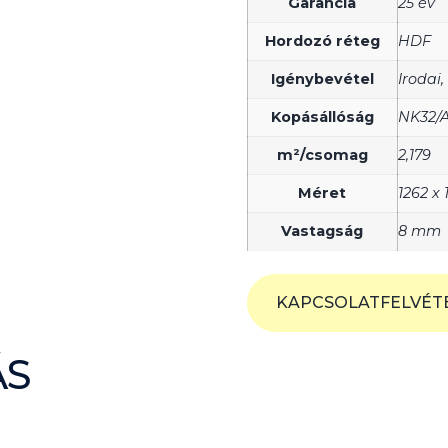
Garancia
25 év
Hordozó réteg
HDF
Igénybevétel
Irodai,
Kopásállóság
NK32/A
m²/csomag
2,179
Méret
1262 x
Vastagság
8 mm
KAPCSOLATFELVÉT
ÁS