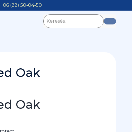
06 (22) 50-04-50
led Oak
led Oak
rotect