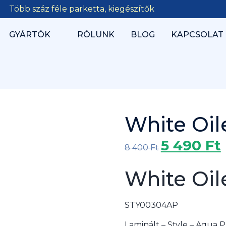
Több száz féle parketta, kiegészítők
GYÁRTÓK
RÓLUNK
BLOG
KAPCSOLAT
White Oi
5 490
Ft
8 400
Ft
White Oi
STY00304AP
Laminált
–
Style – Aqua P