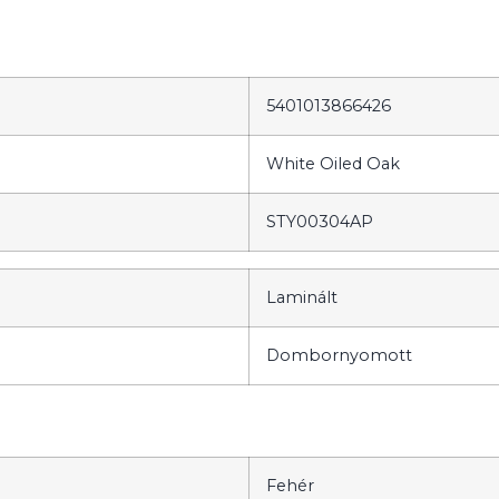
5401013866426
White Oiled Oak
STY00304AP
Laminált
Dombornyomott
Fehér