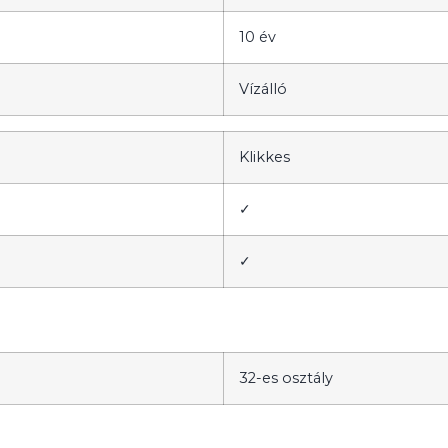
10 év
Vízálló
Klikkes
✓
✓
32-es osztály