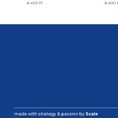
8 400
Ft
8 400
made with strategy & passion by
Scale