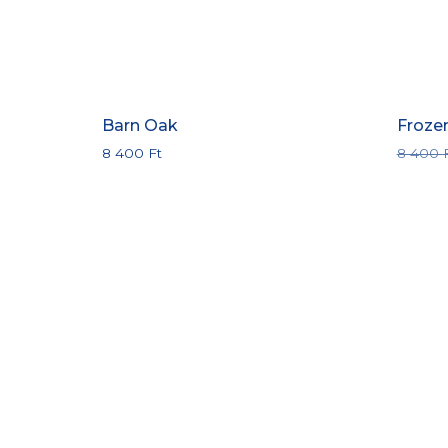
Barn Oak
Froze
8 400
Ft
8 400