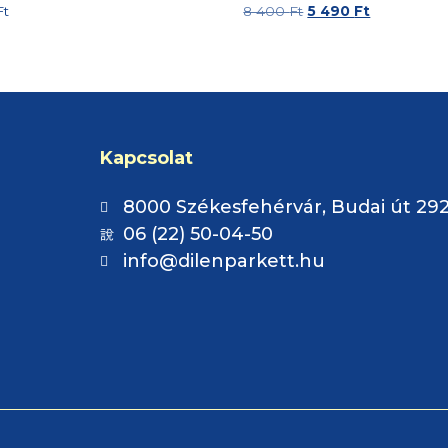
Ft
8 400
Ft
5 490
Ft
Kapcsolat
8000 Székesfehérvár, Budai út 292
06 (22) 50-04-50
info@dilenparkett.hu