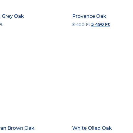
 Grey Oak
Provence Oak
Ft
8 400
Ft
5 490
Ft
rian Brown Oak
White Oiled Oak