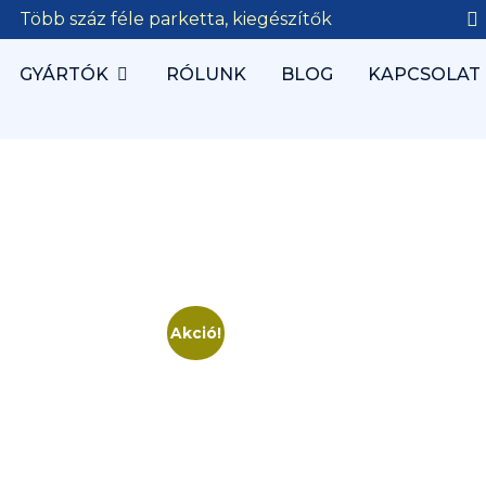
Több száz féle parketta, kiegészítők
GYÁRTÓK
RÓLUNK
BLOG
KAPCSOLAT
Akció!