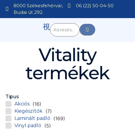
8000 Székesfehérvár,
06 (22) 50-04-50
Budai út 292.
Vitality
termékek
Típus
Akciós
(16)
Kiegészítők
(7)
Laminált padló
(169)
Vinyl padló
(5)